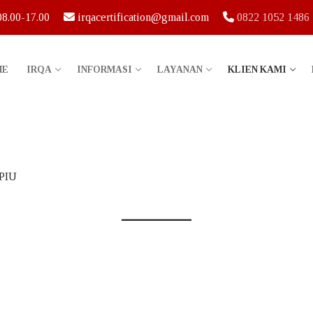
 08.00-17.00
irqacertification@gmail.com
0822 1052 1486
ME
IRQA
INFORMASI
LAYANAN
KLIEN KAMI
PPIU
IRQA Indonesia