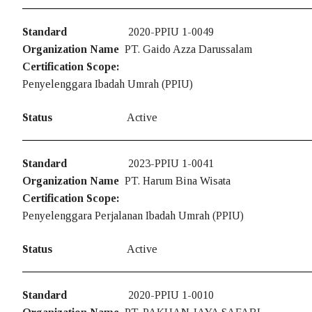
Logo Sertifikasi
Standard
2020-PPIU 1-0049
Organization Name
PT. Gaido Azza Darussalam
Sumber Dana
Certification Scope:
Penyelenggara Ibadah Umrah (PPIU)
Layanan
LS – Umrah Haji
Status
Active
Pelatihan Sertifi
Standard
2023-PPIU 1-0041
ISO 9001:2015
Organization Name
PT. Harum Bina Wisata
Certification Scope:
ISO 14001:2015
Penyelenggara Perjalanan Ibadah Umrah (PPIU)
ISO 21001:2018
Status
Active
ISO 22001:2018
Standard
2020-PPIU 1-0010
ISO 37001:2016