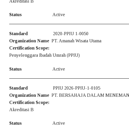
Akreditasi B
Sertifikasi
Pendaftaran dan P
Status
Active
Pemeliharaan Ser
Standard
2020-PPIU 1-0050
Pembaruan Sertif
Organization Name
PT. Amanah Wisata Utama
Certification Scope:
Pembekuan Sertif
Penyelenggara Ibadah Umrah (PPIU)
Pencabutan dan P
Status
Active
Penambahan – Pe
Standard
PPIU 2026-PPIU-1-0105
Ketidakberpihak
Organization Name
PT. BERSAHAJA DALAM MENEMAN
Hak dan Kewaji
Certification Scope:
Akreditasi B
Prosedur Bandin
Status
Active
Keluhan Dan Ba