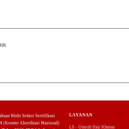
IHK
LAYANAN
haan Multi Sektor Sertifikasi
N (Komite Akreditasi Nasional)
LS - Umrah Haji Khusus