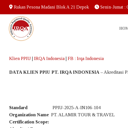
Rukan Pesona Madani Blok A 21 Depok
Senin-Jumat :
HO
Klien PPIU
|
IRQA Indonesia
|
FB : Irqa Indonesia
Home
DATA KLIEN PPIU PT. IRQA INDONESIA
– Akreditasi 
IRQA
Tentang Kami – 
Sertifikasi ISO
Standard
PPIU-2025-A-IN106-104
Organization Name
PT. ALAMIR TOUR & TRAVEL
Informasi
Certification Scope: