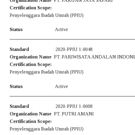
Organization Name
PT. PAKUAN JAYA SAFARI
ISO 45001:2018
Certification Scope:
Penyelenggara Ibadah Umrah (PPIU)
Klien Kami
Status
Active
Klien ISO
Klien PPIU – Ak
Standard
2020-PPIU 1-0048
Organization Name
PT. PARIWISATA ANDALAN INDON
Klien PIHK – Ak
Certification Scope:
Penyelenggara Ibadah Umrah (PPIU)
Hubungi Kami
Berita
Status
Active
Standard
2020-PPIU 1-0008
Organization Name
PT. PUTRI AMANI
Certification Scope:
Penyelenggara Ibadah Umrah (PPIU)