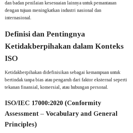
dan badan penilaian kesesuaian lainnya untuk pemantauan
Logo Sertifikasi
dengan tujuan meningkatkan industri nasional dan
internasional.
Sumber Dana
Definisi dan Pentingnya
Layanan
Ketidakberpihakan dalam Konteks
LS – Umrah Haji Khusus
ISO
Pelatihan Sertifikasi ISO
ISO 9001:2015
Ketidakberpihakan didefinisikan sebagai kemampuan untuk
bertindak tanpa bias atau pengaruh dari faktor eksternal seperti
ISO 14001:2015
tekanan finansial, komersial, atau hubungan personal.
ISO 21001:2018
ISO/IEC 17000:2020 (Conformity
ISO 22001:2018
Assessment – Vocabulary and General
Principles)
ISO 37001:2016