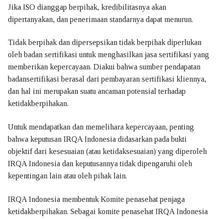
Jika ISO dianggap berpihak, kredibilitasnya akan
Pendaftaran dan Penerbitan Sertifikat
dipertanyakan, dan penerimaan standarnya dapat menurun.
Pemeliharaan Sertifikat
Tidak berpihak dan dipersepsikan tidak berpihak diperlukan
oleh badan sertifikasi untuk menghasilkan jasa sertifikasi yang
Pembaruan Sertifikat
memberikan kepercayaan. Diakui bahwa sumber pendapatan
badansertifikasi berasal dari pembayaran sertifikasi kliennya,
Pembekuan Sertifikat
dan hal ini merupakan suatu ancaman potensial terhadap
Pencabutan dan Pengembalian Sertifikat
ketidakberpihakan.
Penambahan – Pengurangan Ruang Lingkup Sertifikasi
Untuk mendapatkan dan memelihara kepercayaan, penting
bahwa keputusan IRQA Indonesia didasarkan pada bukti
Ketidakberpihakan
objektif dari kesesuaian (atau ketidaksesuaian) yang diperoleh
IRQA Indonesia dan keputusannya tidak dipengaruhi oleh
Hak dan Kewajiban
kepentingan lain atau oleh pihak lain.
Prosedur Banding
IRQA Indonesia membentuk Komite penasehat penjaga
Keluhan Dan Banding
ketidakberpihakan. Sebagai komite penasehat IRQA Indonesia