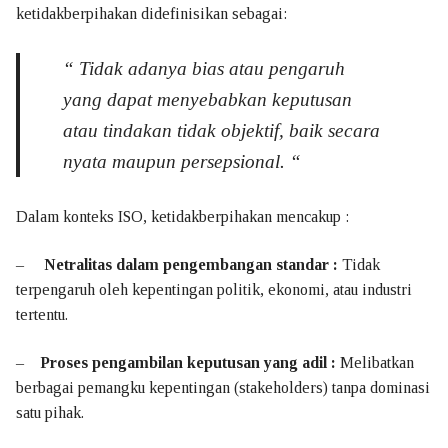
ISO 45001:2018
ketidakberpihakan didefinisikan sebagai:
Klien Kami
“
Tidak adanya bias atau pengaruh
Klien ISO
yang dapat menyebabkan keputusan
atau tindakan tidak objektif, baik secara
Klien PPIU – Akreditasi PPIU
nyata maupun persepsional.
“
Klien PIHK – Akreditasi PIHK
Dalam konteks ISO, ketidakberpihakan mencakup :
Hubungi Kami
–
Netralitas dalam pengembangan standar :
Tidak
Berita
terpengaruh oleh kepentingan politik, ekonomi, atau industri
tertentu.
0822 1052 1486
–
Proses pengambilan keputusan yang adil :
Melibatkan
berbagai pemangku kepentingan (stakeholders) tanpa dominasi
satu pihak.