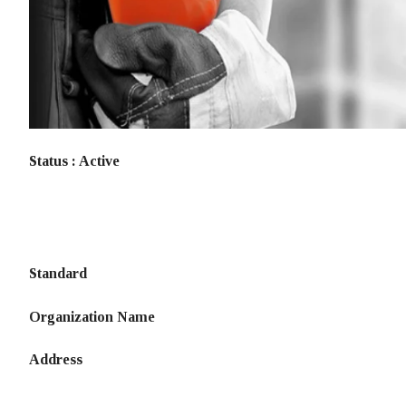
Sertifikasi
Pendaftaran dan P
Pemeliharaan Ser
Pembaruan Sertif
Status : Active
Pembekuan Sertif
Pencabutan dan P
Penambahan – Pe
Standard
Ketidakberpihak
Organization Name
Hak dan Kewaji
Address
Prosedur Bandin
Keluhan Dan Ba