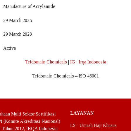
Manufacture of Acrylamide
29 March 2025
29 March 2028
Active
 Khusus
kasi ISO
Tridomain Chemicals
|
IG : Irqa Indonesia
Tridomain Chemicals – ISO 45001
LAYANAN
haan Multi Sektor Sertifikasi
N (Komite Akreditasi Nasional)
LS - Umrah Haji Khusus
 Tahun 2012, IRQA Indonesia