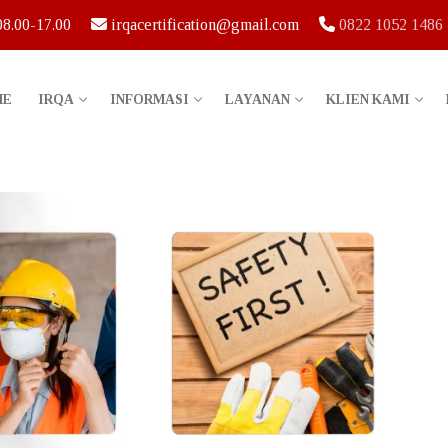
 08.00-17.00
irqacertification@gmail.com
0822 1052 1486
ME
IRQA
INFORMASI
LAYANAN
KLIEN KAMI
IRQA Indonesia