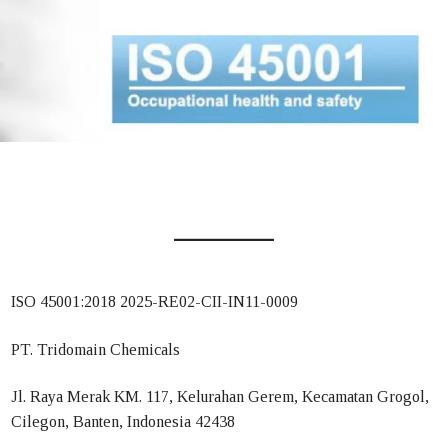
enerbitan Sertifikat
tifikat
ikat
ikat
engembalian Sertifikat
ngurangan Ruang Lingkup Sertifikasi
ISO 45001:2018 2025-RE02-CII-IN11-0009
an
PT. Tridomain Chemicals
ban
Jl. Raya Merak KM. 117, Kelurahan Gerem, Kecamatan Grogol,
g
Cilegon, Banten, Indonesia 42438
nding