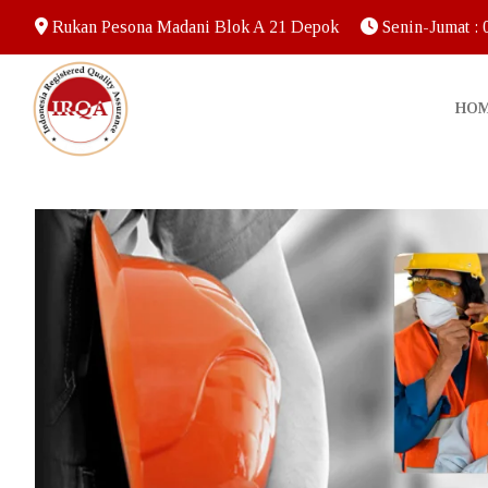
Rukan Pesona Madani Blok A 21 Depok
Senin-Jumat :
HO
Home
IRQA
Tentang Kami – 
Sertifikasi ISO
Informasi