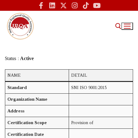
Status :
Active
Home
NAME
DETAIL
IRQA
Standard
SNI ISO 9001:2015
Tentang Kami – IRQA Indonesia
Organization Name
Sertifikasi ISO
Address
Informasi
Certification Scope
Provision of
Certification Date
Sertifikasi