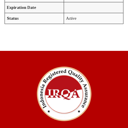
Expiration Date
Pendaftaran dan Penerbitan Sertifikat
Status
Active
Pemeliharaan Sertifikat
Pembaruan Sertifikat
Pembekuan Sertifikat
Pencabutan dan Pengembalian Sertifikat
Penambahan – Pengurangan Ruang Lingkup Sertifikasi
Ketidakberpihakan
Hak dan Kewajiban
Prosedur Banding
Keluhan Dan Banding