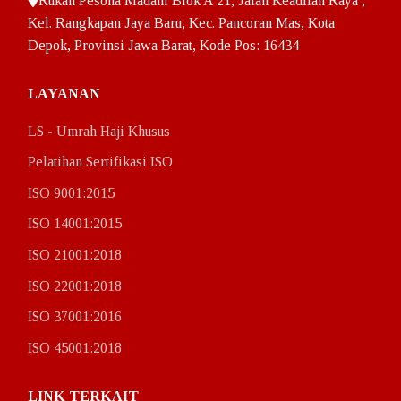
Rukan Pesona Madani Blok A 21, Jalan Keadilan Raya ,
ISO 45001:2018
Kel. Rangkapan Jaya Baru, Kec. Pancoran Mas, Kota
Depok, Provinsi Jawa Barat, Kode Pos: 16434
Klien Kami
Klien ISO
LAYANAN
Klien PPIU – Akreditasi PPIU
LS - Umrah Haji Khusus
Pelatihan Sertifikasi ISO
Klien PIHK – Akreditasi PIHK
ISO 9001:2015
Hubungi Kami
ISO 14001:2015
Berita
ISO 21001:2018
ISO 22001:2018
0822 1052 1486
ISO 37001:2016
ISO 45001:2018
LINK TERKAIT