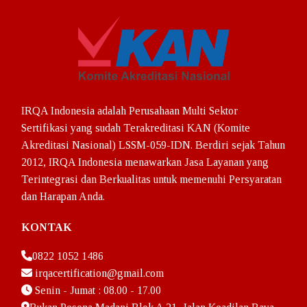
Logo Sertifikasi
Sumber Dana
Layanan
LS – Umrah Haji Khusus
IRQA Indonesia adalah Perusahaan Multi Sektor
Sertifikasi yang sudah Terakreditasi KAN (Komite
Pelatihan Sertifikasi ISO
Akreditasi Nasional) LSSM-059-IDN. Berdiri sejak Tahun
2012, IRQA Indonesia menawarkan Jasa Layanan yang
ISO 9001:2015
Terintegrasi dan Berkualitas untuk memenuhi Persyaratan
ISO 14001:2015
dan Harapan Anda.
ISO 21001:2018
KONTAK
ISO 22001:2018
0822 1052 1486
irqacertification@gmail.com
ISO 37001:2016
Senin - Jumat : 08.00 - 17.00