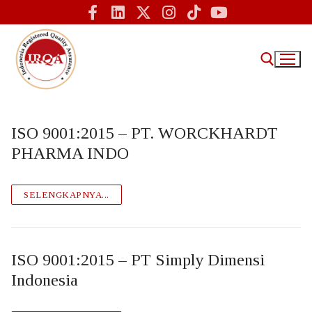
ISO 9001:2015 – PT. WORCKHARDT
PHARMA INDO
Home
IRQA
SELENGKAPNYA...
Tentang Kami – IRQA Indonesia
Sertifikasi ISO
ISO 9001:2015 – PT Simply Dimensi
Informasi
Indonesia
Sertifikasi