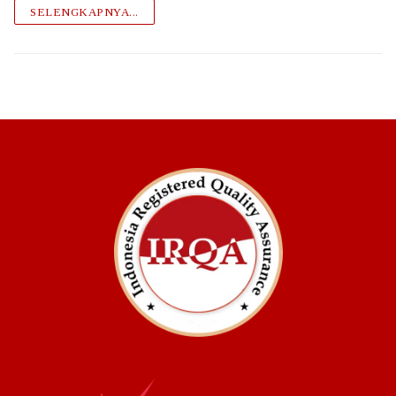
SELENGKAPNYA...
Pendaftaran dan Penerbitan Sertifikat
Pemeliharaan Sertifikat
Pembaruan Sertifikat
Pembekuan Sertifikat
Pencabutan dan Pengembalian Sertifikat
Penambahan – Pengurangan Ruang Lingkup Sertifikasi
Ketidakberpihakan
Hak dan Kewajiban
Prosedur Banding
Keluhan Dan Banding