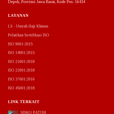
Depok, Provinsi Jawa Barat, Kode Pos: 16434
ISO 45001:2018
Klien Kami
LAYANAN
Klien ISO
LS - Umrah Haji Khusus
Pelatihan Sertifikasi ISO
Klien PPIU – Akreditasi PPIU
ISO 9001:2015
Klien PIHK – Akreditasi PIHK
ISO 14001:2015
Hubungi Kami
ISO 21001:2018
Berita
ISO 22001:2018
ISO 37001:2016
ISO 45001:2018
0822 1052 1486
LINK TERKAIT
SISKO PATUH