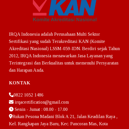
Logo Sertifikasi
Sumber Dana
Layanan
IRQA Indonesia adalah Perusahaan Multi Sektor
Sertifikasi yang sudah Terakreditasi KAN (Komite
LS – Umrah Haji Khusus
Akreditasi Nasional) LSSM-059-IDN. Berdiri sejak Tahun
2012, IRQA Indonesia menawarkan Jasa Layanan yang
Pelatihan Sertifikasi ISO
Terintegrasi dan Berkualitas untuk memenuhi Persyaratan
ISO 9001:2015
dan Harapan Anda.
ISO 14001:2015
KONTAK
ISO 21001:2018
0822 1052 1486
irqacertification@gmail.com
ISO 22001:2018
Senin - Jumat : 08.00 - 17.00
Rukan Pesona Madani Blok A 21, Jalan Keadilan Raya ,
ISO 37001:2016
Kel. Rangkapan Jaya Baru, Kec. Pancoran Mas, Kota