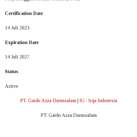
Logo Sertifikasi
Certification Date
Sumber Dana
14 Juli 2023
Layanan
Expiration Date
LS – Umrah Haji Khusus
14 Juli 2027
Pelatihan Sertifikasi ISO
Status
ISO 9001:2015
Active
ISO 14001:2015
ISO 21001:2018
PT. Gaido Azza Darussalam
|
IG : Irqa Indonesia
ISO 22001:2018
PT. Gaido Azza Darussalam
ISO 37001:2016