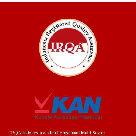
ISO 45001:2018
Klien Kami
Klien ISO
Klien PPIU – Akreditasi PPIU
Klien PIHK – Akreditasi PIHK
Hubungi Kami
Berita
0822 1052 1486
IRQA Indonesia adalah Perusahaan Multi Sektor