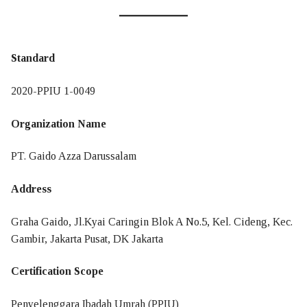
Pendaftaran dan Penerbitan Sertifikat
Pemeliharaan Sertifikat
Standard
Pembaruan Sertifikat
2020-PPIU 1-0049
Pembekuan Sertifikat
Organization Name
Pencabutan dan Pengembalian Sertifikat
PT. Gaido Azza Darussalam
Penambahan – Pengurangan Ruang Lingkup Sertifikasi
Address
Ketidakberpihakan
Graha Gaido, Jl.Kyai Caringin Blok A No.5, Kel. Cideng, Kec.
Hak dan Kewajiban
Gambir, Jakarta Pusat, DK Jakarta
Prosedur Banding
Certification Scope
Keluhan Dan Banding
Penyelenggara Ibadah Umrah (PPIU)