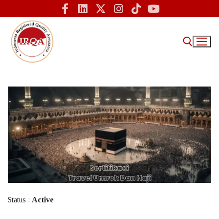
Home
IRQA
Tentang Kami – IRQA Indonesia
Sertifikasi ISO
Informasi
Status :
Active
Sertifikasi